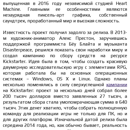
выпущенная в 2016 году независимой студией Heart
Machine. Главными ее особенностями являются
незаурядная пиксель-арт графика, собственный
саундтрек, проработанный мир и высокая сложность.
Известность проект получил задолго за релиза. В 2013-
м художник-аниматор Алекс Престон, заручившись
поддержкой программиста Бёу Блайта и музыканта
Disasterpeace, решился показать свои наработки миру и
создал кампанию по сбору средств на ресурсе
Kickstarter. Идея была в том, чтобы создать красивую
двумерную исследовательскую игру с элементами RPG,
которая работала бы на основных операционных
системах – Windows, OS X и Linux. Однако планы
несколько поменялись в силу сверхуспешной
кампании
на Kickstarter: проект за несколько дней собрал более
200 тысяч долларов вместо заявленных 27 тысяч, а
результатом сбора стала умопомрачающая сумма в 640
тысяч. Этих денег хватило, чтобы собрать полноценную
команду для реализации игры не только для ПК, но и
для других платформ. Изначальной датой релиза была
середина 2014 года, но, как обычно бывает, реальность