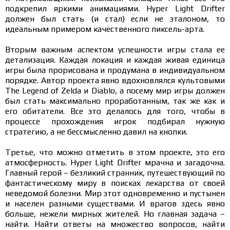
подкрепил яркими анимациями. Hyper Light Drifter
должен был стать (и стал) если не эталоном, то
идеальным примером качественного пиксель-арта.
Вторым важным аспектом успешности игры стала ее
детализация. Каждая локация и каждая живая единица
игры была прорисована и продумана в индивидуальном
порядке. Автор проекта явно вдохновлялся культовыми
The Legend of Zelda и Diablo, а посему мир игры должен
был стать максимально проработанным, так же как и
его обитатели. Все это делалось для того, чтобы в
процессе прохождения игрок подбирал нужную
стратегию, а не бессмысленно давил на кнопки.
Третье, что можно отметить в этом проекте, это его
атмосферность. Hyper Light Drifter мрачна и загадочна.
Главный герой – безликий странник, путешествующий по
фантастическому миру в поисках лекарства от своей
неведомой болезни. Мир этот одновременно и пустынен
и населен разными существами. И врагов здесь явно
больше, нежели мирных жителей. Но главная задача –
найти. Найти ответы на множество вопросов, найти