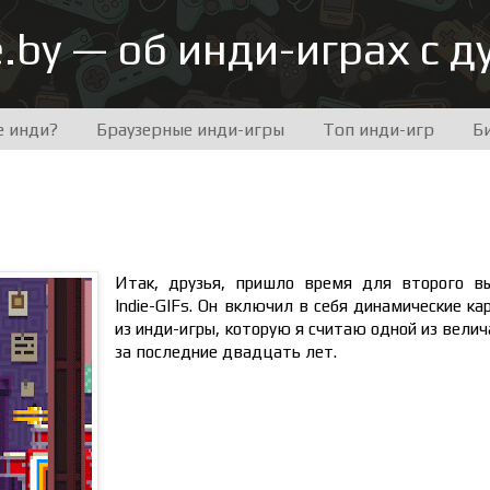
e.by — об инди-играх с 
е инди?
Браузерные инди-игры
Топ инди-игр
Б
Итак, друзья, пришло время для второго в
Indie-GIFs. Он включил в себя динамические ка
из инди-игры, которую я считаю одной из вели
за последние двадцать лет.