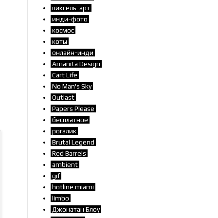
пиксель-арт
инди-фото
космос
коты
онлайн-инди
Amanita Design
Cart Life
No Man's Sky
Outlast
Papers Please
бесплатное
рогалик
Brutal Legend
Red Barrels
ambient
gif
hotline miami
limbo
Джонатан Блоу