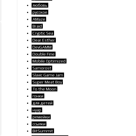
любовь
русское
AMaze
Braid
Cryptic Sea
Dear Esther
DevGAMM
Double Fine
Mobile Optimized
Samorost
Slavic Game Jam
Super Meat Boy
To the Moon
гонки
для детей
нуар
ремейки
ссылки
BitSummit