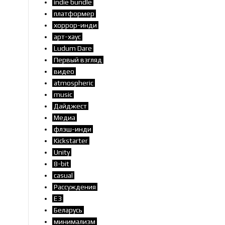
indie bundle
платформер
хоррор-инди
арт-хаус
Ludum Dare
Первый взгляд
видео
atmospheric
music
Дайджест
Медиа
флэш-инди
Kickstarter
Unity
8-bit
casual
Рассуждения
E3
Беларусь
минимализм