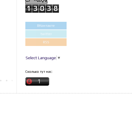
1
3
0
3
8
ВКонтакте
twitter
RSS
Select Language
▼
Сколько тут нас: