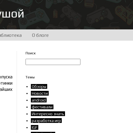
душой
иблиотека
О блоге
Поиск
ыпуска
Темы
ртинки
Обзоры
чайших
Новости
android
фестивали
Интересно знать
разработка игр
IGF