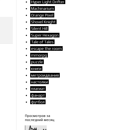
Hyper Light Drifter
Machinarium
Orange Pixel
Shovel Knight
Silent Hill
Super Hexagon
Tale of Tales
escape the room
mmorpg
puzzle
книги
метроидвания
настолки
плагиат
фанарт
футбол
Просмотров за
последний месяц