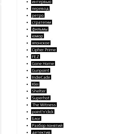
интервью
перевод
ретро
стратегии
фильмы
юмор
японское
Cipher Prime
FEZ
Gone Home
Gunpoint
IndieCade
Klei
Shelter
Superhot
The Witness
point'n'click
Блог
Разбор понятий
детектив