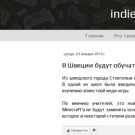
indi
Главная
Что тако
среда, 23 января 2013 г.
В Швеции будут обучать
Из шведского города Стокгольм 
В одной из школ была введен
изучению известной инди-игры.
По мнению учителей, это нов
Minecraft'а не будут заменять о
которое в некоторой степени раз
Нравится