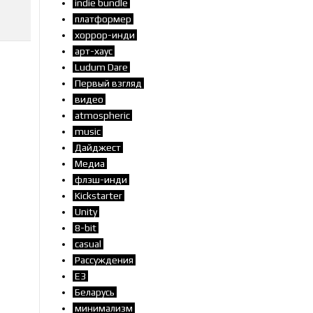
indie bundle
платформер
хоррор-инди
арт-хаус
Ludum Dare
Первый взгляд
видео
atmospheric
music
Дайджест
Медиа
флэш-инди
Kickstarter
Unity
8-bit
casual
Рассуждения
E3
Беларусь
минимализм