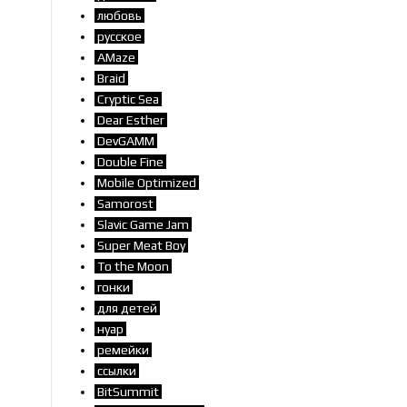
любовь
русское
AMaze
Braid
Cryptic Sea
Dear Esther
DevGAMM
Double Fine
Mobile Optimized
Samorost
Slavic Game Jam
Super Meat Boy
To the Moon
гонки
для детей
нуар
ремейки
ссылки
BitSummit