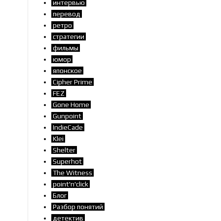
интервью
перевод
ретро
стратегии
фильмы
юмор
японское
Cipher Prime
FEZ
Gone Home
Gunpoint
IndieCade
Klei
Shelter
Superhot
The Witness
point'n'click
Блог
Разбор понятий
детектив