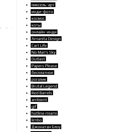
пиксель-арт
инди-фото
космос
коты
онлайн-инди
Amanita Design
Cart Life
No Man's Sky
Outlast
Papers Please
бесплатное
рогалик
Brutal Legend
Red Barrels
ambient
gif
hotline miami
limbo
Джонатан Блоу