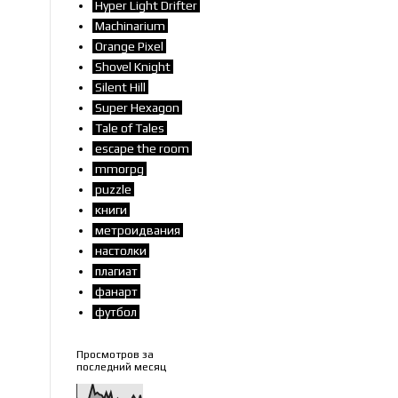
Hyper Light Drifter
Machinarium
Orange Pixel
Shovel Knight
Silent Hill
Super Hexagon
Tale of Tales
escape the room
mmorpg
puzzle
книги
метроидвания
настолки
плагиат
фанарт
футбол
Просмотров за
последний месяц