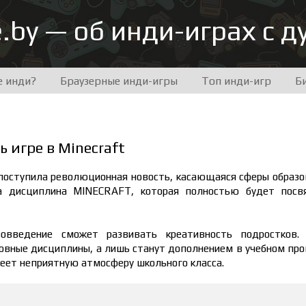
e.by — об инди-играх с 
е инди?
Браузерные инди-игры
Топ инди-игр
Б
 игре в Minecraft
поступила революционная новость, касающаяся сферы образо
а дисциплина MINECRAFT, которая полностью будет посв
овведение сможет развивать креативность подростков. 
сновные дисциплины, а лишь станут дополнением в учебном про
веет неприятную атмосферу школьного класса.