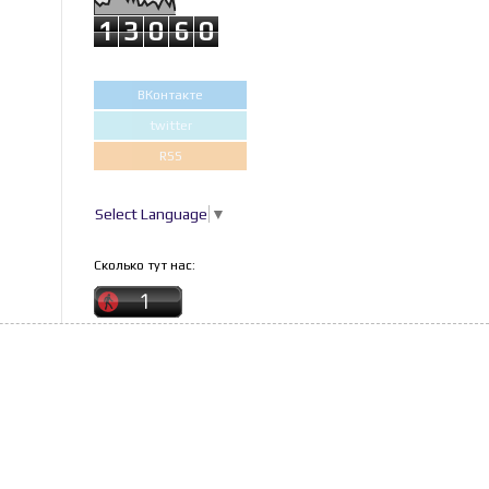
1
3
0
6
0
ВКонтакте
twitter
RSS
Select Language
▼
Сколько тут нас: