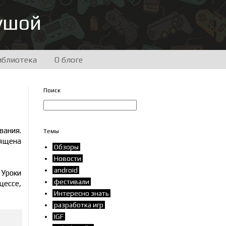
душой
иблиотека
О блоге
Поиск
вания.
Темы
ящена
Обзоры
Новости
android
Уроки
фестивали
цессе,
Интересно знать
разработка игр
IGF